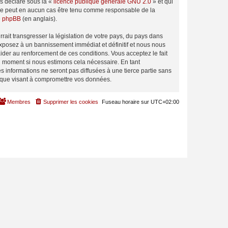
ns déclaré sous la «
licence publique générale GNU 2.0
» et qui
ed ne peut en aucun cas être tenu comme responsable de la
de phpBB
(en anglais).
ait transgresser la législation de votre pays, du pays dans
exposez à un bannissement immédiat et définitif et nous nous
d’aider au renforcement de ces conditions. Vous acceptez le fait
el moment si nous estimons cela nécessaire. En tant
 informations ne seront pas diffusées à une tierce partie sans
tique visant à compromettre vos données.
Membres
Supprimer les cookies
Fuseau horaire sur
UTC+02:00