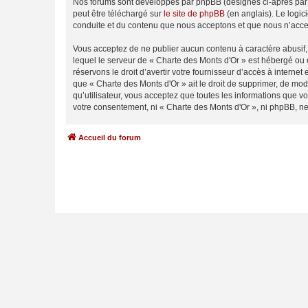
Nos forums sont développés par phpBB (désignés ci-après par «
peut être téléchargé sur
le site de phpBB
(en anglais). Le logic
conduite et du contenu que nous acceptons et que nous n’acce
Vous acceptez de ne publier aucun contenu à caractère abusif, 
lequel le serveur de « Charte des Monts d'Or » est hébergé ou 
réservons le droit d’avertir votre fournisseur d’accès à internet
que « Charte des Monts d'Or » ait le droit de supprimer, de mod
qu’utilisateur, vous acceptez que toutes les informations que 
votre consentement, ni « Charte des Monts d'Or », ni phpBB, n
Accueil du forum