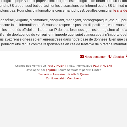
 logiciel phpBB » et « phpBB Limited ») qui est un logiciel de forum de discussio
iel phpBB a pour seul but de faciliter les discussions sur internet et phpBB Limit
ptons pas. Pour plus d’informations concernant phpBB, veuillez consulter
le site 
obscène, vulgaire, diffamatoire, choquant, menaçant, pornographique, etc. qui pourr
encore la loi internationale. Si vous ne respectez pas ces dispositions, vous vous 
 et les autorités officielles. L’adresse IP de tous les messages est enregistrée afin 
ifier, de déplacer ou de verrouiller n’importe quel sujet et message à n’importe qu
vous avez renseignées soient enregistrées dans notre base de données. Bien que ces
e pourront être tenus comme responsables en cas de tentative de piratage informa
Nous contacter
L’équipe
Chartes des Monts d'Or
Paul VINCENT
| MSC Informatique
Paul VINCENT
Développé par
phpBB
® Forum Software © phpBB Limited
Traduction française officielle
©
Qiaeru
Confidentialité
|
Conditions