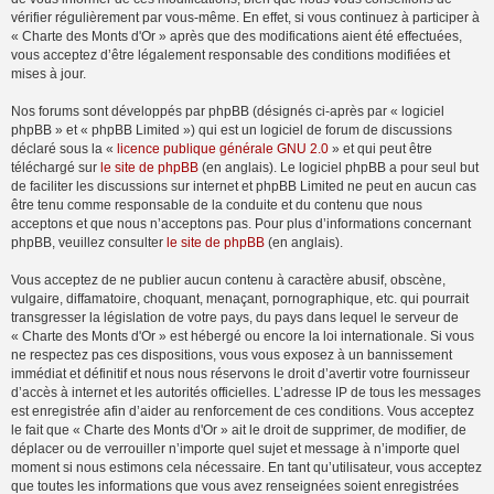
vérifier régulièrement par vous-même. En effet, si vous continuez à participer à
« Charte des Monts d'Or » après que des modifications aient été effectuées,
vous acceptez d’être légalement responsable des conditions modifiées et
mises à jour.
Nos forums sont développés par phpBB (désignés ci-après par « logiciel
phpBB » et « phpBB Limited ») qui est un logiciel de forum de discussions
déclaré sous la «
licence publique générale GNU 2.0
» et qui peut être
téléchargé sur
le site de phpBB
(en anglais). Le logiciel phpBB a pour seul but
de faciliter les discussions sur internet et phpBB Limited ne peut en aucun cas
être tenu comme responsable de la conduite et du contenu que nous
acceptons et que nous n’acceptons pas. Pour plus d’informations concernant
phpBB, veuillez consulter
le site de phpBB
(en anglais).
Vous acceptez de ne publier aucun contenu à caractère abusif, obscène,
vulgaire, diffamatoire, choquant, menaçant, pornographique, etc. qui pourrait
transgresser la législation de votre pays, du pays dans lequel le serveur de
« Charte des Monts d'Or » est hébergé ou encore la loi internationale. Si vous
ne respectez pas ces dispositions, vous vous exposez à un bannissement
immédiat et définitif et nous nous réservons le droit d’avertir votre fournisseur
d’accès à internet et les autorités officielles. L’adresse IP de tous les messages
est enregistrée afin d’aider au renforcement de ces conditions. Vous acceptez
le fait que « Charte des Monts d'Or » ait le droit de supprimer, de modifier, de
déplacer ou de verrouiller n’importe quel sujet et message à n’importe quel
moment si nous estimons cela nécessaire. En tant qu’utilisateur, vous acceptez
que toutes les informations que vous avez renseignées soient enregistrées