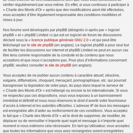
vérifier régulièrement par vous-même. En effet, si vous continuez à participer à
« Charte des Monts d'Or » après que des modifications aient été effectuées,
vous acceptez d’être légalement responsable des conditions modifiées et
mises à jour.
Nos forums sont développés par phpBB (désignés ci-après par « logiciel
phpBB » et « phpBB Limited ») qui est un logiciel de forum de discussions
déclaré sous la «
licence publique générale GNU 2.0
» et qui peut être
téléchargé sur
le site de phpBB
(en anglais). Le logiciel phpBB a pour seul but
de faciliter les discussions sur internet et phpBB Limited ne peut en aucun cas
être tenu comme responsable de la conduite et du contenu que nous
acceptons et que nous n’acceptons pas. Pour plus d’informations concernant
phpBB, veuillez consulter
le site de phpBB
(en anglais).
Vous acceptez de ne publier aucun contenu à caractère abusif, obscène,
vulgaire, diffamatoire, choquant, menaçant, pornographique, etc. qui pourrait
transgresser la législation de votre pays, du pays dans lequel le serveur de
« Charte des Monts d'Or » est hébergé ou encore la loi internationale. Si vous
ne respectez pas ces dispositions, vous vous exposez à un bannissement
immédiat et définitif et nous nous réservons le droit d’avertir votre fournisseur
d’accès à internet et les autorités officielles. L’adresse IP de tous les messages
est enregistrée afin d’aider au renforcement de ces conditions. Vous acceptez
le fait que « Charte des Monts d'Or » ait le droit de supprimer, de modifier, de
déplacer ou de verrouiller n’importe quel sujet et message à n’importe quel
moment si nous estimons cela nécessaire. En tant qu’utilisateur, vous acceptez
que toutes les informations que vous avez renseignées soient enregistrées