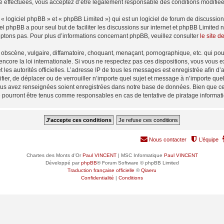
é effectuées, vous acceptez d’être légalement responsable des conditions modifiées
 logiciel phpBB » et « phpBB Limited ») qui est un logiciel de forum de discussio
iel phpBB a pour seul but de faciliter les discussions sur internet et phpBB Limit
ptons pas. Pour plus d’informations concernant phpBB, veuillez consulter
le site 
obscène, vulgaire, diffamatoire, choquant, menaçant, pornographique, etc. qui pourr
encore la loi internationale. Si vous ne respectez pas ces dispositions, vous vous 
 et les autorités officielles. L’adresse IP de tous les messages est enregistrée afin 
ifier, de déplacer ou de verrouiller n’importe quel sujet et message à n’importe qu
vous avez renseignées soient enregistrées dans notre base de données. Bien que ces
e pourront être tenus comme responsables en cas de tentative de piratage informa
Nous contacter
L’équipe
Chartes des Monts d'Or
Paul VINCENT
| MSC Informatique
Paul VINCENT
Développé par
phpBB
® Forum Software © phpBB Limited
Traduction française officielle
©
Qiaeru
Confidentialité
|
Conditions