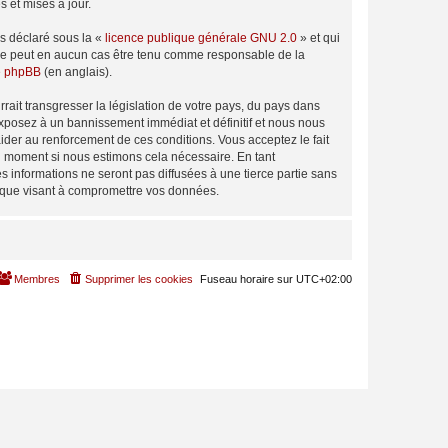
 et mises à jour.
ns déclaré sous la «
licence publique générale GNU 2.0
» et qui
ed ne peut en aucun cas être tenu comme responsable de la
de phpBB
(en anglais).
ait transgresser la législation de votre pays, du pays dans
exposez à un bannissement immédiat et définitif et nous nous
d’aider au renforcement de ces conditions. Vous acceptez le fait
el moment si nous estimons cela nécessaire. En tant
 informations ne seront pas diffusées à une tierce partie sans
tique visant à compromettre vos données.
Membres
Supprimer les cookies
Fuseau horaire sur
UTC+02:00