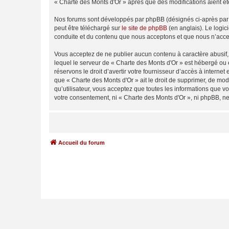
« Charte des Monts d'Or » après que des modifications aient ét
Nos forums sont développés par phpBB (désignés ci-après par «
peut être téléchargé sur
le site de phpBB
(en anglais). Le logic
conduite et du contenu que nous acceptons et que nous n’acce
Vous acceptez de ne publier aucun contenu à caractère abusif, 
lequel le serveur de « Charte des Monts d'Or » est hébergé ou 
réservons le droit d’avertir votre fournisseur d’accès à internet
que « Charte des Monts d'Or » ait le droit de supprimer, de mod
qu’utilisateur, vous acceptez que toutes les informations que 
votre consentement, ni « Charte des Monts d'Or », ni phpBB, n
Accueil du forum