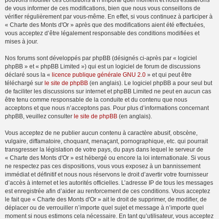
pouvons modifier ces conditions à n’importe quel moment et nous essaierons
de vous informer de ces modifications, bien que nous vous conseillons de
vérifier régulièrement par vous-même. En effet, si vous continuez à participer à
« Charte des Monts d'Or » après que des modifications aient été effectuées,
vous acceptez d’être légalement responsable des conditions modifiées et
mises à jour.
Nos forums sont développés par phpBB (désignés ci-après par « logiciel
phpBB » et « phpBB Limited ») qui est un logiciel de forum de discussions
déclaré sous la «
licence publique générale GNU 2.0
» et qui peut être
téléchargé sur
le site de phpBB
(en anglais). Le logiciel phpBB a pour seul but
de faciliter les discussions sur internet et phpBB Limited ne peut en aucun cas
être tenu comme responsable de la conduite et du contenu que nous
acceptons et que nous n’acceptons pas. Pour plus d’informations concernant
phpBB, veuillez consulter
le site de phpBB
(en anglais).
Vous acceptez de ne publier aucun contenu à caractère abusif, obscène,
vulgaire, diffamatoire, choquant, menaçant, pornographique, etc. qui pourrait
transgresser la législation de votre pays, du pays dans lequel le serveur de
« Charte des Monts d'Or » est hébergé ou encore la loi internationale. Si vous
ne respectez pas ces dispositions, vous vous exposez à un bannissement
immédiat et définitif et nous nous réservons le droit d’avertir votre fournisseur
d’accès à internet et les autorités officielles. L’adresse IP de tous les messages
est enregistrée afin d’aider au renforcement de ces conditions. Vous acceptez
le fait que « Charte des Monts d'Or » ait le droit de supprimer, de modifier, de
déplacer ou de verrouiller n’importe quel sujet et message à n’importe quel
moment si nous estimons cela nécessaire. En tant qu’utilisateur, vous acceptez