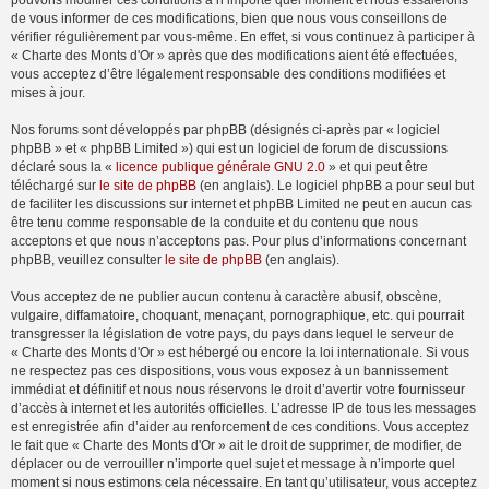
pouvons modifier ces conditions à n’importe quel moment et nous essaierons
de vous informer de ces modifications, bien que nous vous conseillons de
vérifier régulièrement par vous-même. En effet, si vous continuez à participer à
« Charte des Monts d'Or » après que des modifications aient été effectuées,
vous acceptez d’être légalement responsable des conditions modifiées et
mises à jour.
Nos forums sont développés par phpBB (désignés ci-après par « logiciel
phpBB » et « phpBB Limited ») qui est un logiciel de forum de discussions
déclaré sous la «
licence publique générale GNU 2.0
» et qui peut être
téléchargé sur
le site de phpBB
(en anglais). Le logiciel phpBB a pour seul but
de faciliter les discussions sur internet et phpBB Limited ne peut en aucun cas
être tenu comme responsable de la conduite et du contenu que nous
acceptons et que nous n’acceptons pas. Pour plus d’informations concernant
phpBB, veuillez consulter
le site de phpBB
(en anglais).
Vous acceptez de ne publier aucun contenu à caractère abusif, obscène,
vulgaire, diffamatoire, choquant, menaçant, pornographique, etc. qui pourrait
transgresser la législation de votre pays, du pays dans lequel le serveur de
« Charte des Monts d'Or » est hébergé ou encore la loi internationale. Si vous
ne respectez pas ces dispositions, vous vous exposez à un bannissement
immédiat et définitif et nous nous réservons le droit d’avertir votre fournisseur
d’accès à internet et les autorités officielles. L’adresse IP de tous les messages
est enregistrée afin d’aider au renforcement de ces conditions. Vous acceptez
le fait que « Charte des Monts d'Or » ait le droit de supprimer, de modifier, de
déplacer ou de verrouiller n’importe quel sujet et message à n’importe quel
moment si nous estimons cela nécessaire. En tant qu’utilisateur, vous acceptez