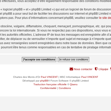
é effectuées, vous acceptez d’être légalement responsable des conditions modifiées
 logiciel phpBB » et « phpBB Limited ») qui est un logiciel de forum de discussio
iel phpBB a pour seul but de faciliter les discussions sur internet et phpBB Limit
ptons pas. Pour plus d’informations concernant phpBB, veuillez consulter
le site 
obscène, vulgaire, diffamatoire, choquant, menaçant, pornographique, etc. qui pourr
encore la loi internationale. Si vous ne respectez pas ces dispositions, vous vous 
 et les autorités officielles. L’adresse IP de tous les messages est enregistrée afin 
ifier, de déplacer ou de verrouiller n’importe quel sujet et message à n’importe qu
vous avez renseignées soient enregistrées dans notre base de données. Bien que ces
e pourront être tenus comme responsables en cas de tentative de piratage informa
Nous contacter
L’équipe
Chartes des Monts d'Or
Paul VINCENT
| MSC Informatique
Paul VINCENT
Développé par
phpBB
® Forum Software © phpBB Limited
Traduction française officielle
©
Qiaeru
Confidentialité
|
Conditions