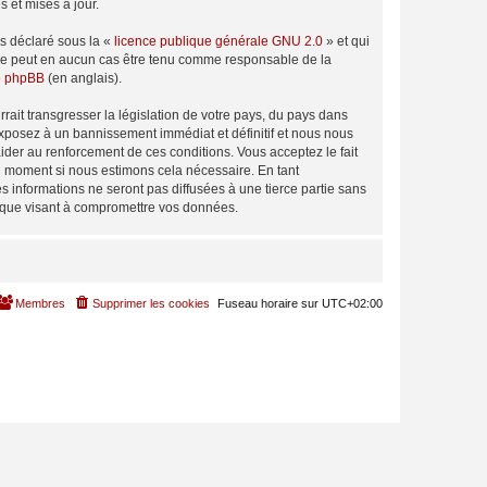
 et mises à jour.
ns déclaré sous la «
licence publique générale GNU 2.0
» et qui
ed ne peut en aucun cas être tenu comme responsable de la
de phpBB
(en anglais).
ait transgresser la législation de votre pays, du pays dans
exposez à un bannissement immédiat et définitif et nous nous
d’aider au renforcement de ces conditions. Vous acceptez le fait
el moment si nous estimons cela nécessaire. En tant
 informations ne seront pas diffusées à une tierce partie sans
tique visant à compromettre vos données.
Membres
Supprimer les cookies
Fuseau horaire sur
UTC+02:00