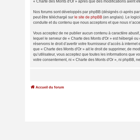
« Charte des Monts d'Or » après que des modifications aient ét
Nos forums sont développés par phpBB (désignés ci-après par «
peut être téléchargé sur
le site de phpBB
(en anglais). Le logic
conduite et du contenu que nous acceptons et que nous n’acce
Vous acceptez de ne publier aucun contenu à caractère abusif, 
lequel le serveur de « Charte des Monts d'Or » est hébergé ou 
réservons le droit d’avertir votre fournisseur d’accès à internet
que « Charte des Monts d'Or » ait le droit de supprimer, de mod
qu’utilisateur, vous acceptez que toutes les informations que 
votre consentement, ni « Charte des Monts d'Or », ni phpBB, n
Accueil du forum