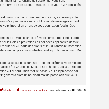
et un identifiant anonyme de session qui vous sont
, archivant de ce fait tous les sujets que vous avez consultés
 est prévu pour couvrir uniquement les pages créées par le
ais n’est pas limité à — la publication de messages en tant
 votre inscription et lors de votre connexion (désignés ci-
ermettant de vous connecter à votre compte (désigné ci-après
s par les lois de protection des données applicables dans le
l requis par « Charte des Monts d'Or » durant votre inscription,
ons de votre compte vous souhaitez rendre publiques ou non. De
 de passe sur plusieurs sites internet différents. Votre mot de
affiliée à « Charte des Monts d'Or », à phpBB ou à un site de
nction « J’ai perdu mon mot de passe » qui est proposée par
 phpBB générera alors un nouveau mot de passe afin que vous
Membres
Supprimer les cookies
Fuseau horaire sur
UTC+02:00