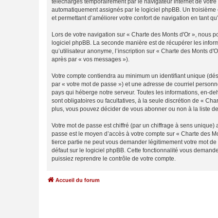
téléchargés temporairement par le navigateur internet de votre 
automatiquement assignés par le logiciel phpBB. Un troisième co
et permettant d’améliorer votre confort de navigation en tant qu’u
Lors de votre navigation sur « Charte des Monts d'Or », nous 
logiciel phpBB. La seconde manière est de récupérer les infor
qu’utilisateur anonyme, l’inscription sur « Charte des Monts d'
après par « vos messages »).
Votre compte contiendra au minimum un identifiant unique (dés
par « votre mot de passe ») et une adresse de courriel personn
pays qui héberge notre serveur. Toutes les informations, en-deho
sont obligatoires ou facultatives, à la seule discrétion de « C
plus, vous pouvez décider de vous abonner ou non à la liste de
Votre mot de passe est chiffré (par un chiffrage à sens unique) 
passe est le moyen d’accès à votre compte sur « Charte des Mo
tierce partie ne peut vous demander légitimement votre mot de 
défaut sur le logiciel phpBB. Cette fonctionnalité vous demande
puissiez reprendre le contrôle de votre compte.
Accueil du forum