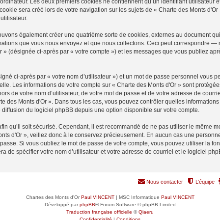
ordinateur. Les deux premiers cookies ne contiennent qu’un identifiant utilisateur 
okie sera créé lors de votre navigation sur les sujets de « Charte des Monts d'Or »
tilisateur.
pouvons également créer une quatrième sorte de cookies, externes au document qui
mations que vous nous envoyez et que nous collectons. Ceci peut correspondre — m
Or » (désignée ci-après par « votre compte ») et les messages que vous publiez après
igné ci-après par « votre nom d’utilisateur ») et un mot de passe personnel vous p
elle. Les informations de votre compte sur « Charte des Monts d'Or » sont protégée
rs de votre nom d’utilisateur, de votre mot de passe et de votre adresse de courrie
harte des Monts d'Or ». Dans tous les cas, vous pouvez contrôler quelles informati
 diffusion du logiciel phpBB depuis une option disponible sur votre compte.
afin qu’il soit sécurisé. Cependant, il est recommandé de ne pas utiliser le même mot
nts d'Or », veillez donc à le conservez précieusement. En aucun cas une personne 
passe. Si vous oubliez le mot de passe de votre compte, vous pouvez utiliser la fo
ra de spécifier votre nom d’utilisateur et votre adresse de courriel et le logiciel
Nous contacter
L’équipe
Chartes des Monts d'Or
Paul VINCENT
| MSC Informatique
Paul VINCENT
Développé par
phpBB
® Forum Software © phpBB Limited
Traduction française officielle
©
Qiaeru
Confidentialité
|
Conditions