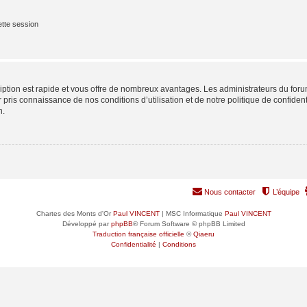
tte session
cription est rapide et vous offre de nombreux avantages. Les administrateurs du fo
ir pris connaissance de nos conditions d’utilisation et de notre politique de confide
n.
Nous contacter
L’équipe
Chartes des Monts d'Or
Paul VINCENT
| MSC Informatique
Paul VINCENT
Développé par
phpBB
® Forum Software © phpBB Limited
Traduction française officielle
©
Qiaeru
Confidentialité
|
Conditions