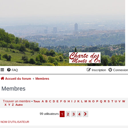
FAQ
Inscription
Connexion
Accueil du forum
Membres
Membres
Trouver un membre
•
Tous
A
B
C
D
E
F
G
H
I
J
K
L
M
N
O
P
Q
R
S
T
U
V
W
X
Y
Z
Autre
1
2
3
4
suivant
99 utilisateurs
NOM D’UTILISATEUR