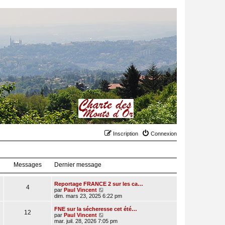
Inscription
Connexion
Messages
Dernier message
Reportage FRANCE 2 sur les ca…
4
C
par
Paul Vincent
o
dim. mars 23, 2025 6:22 pm
n
s
FNE sur la sécheresse cet été…
12
u
C
par
Paul Vincent
l
o
mar. juil. 28, 2026 7:05 pm