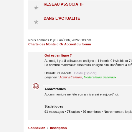
RESEAU ASSOCIATIF
DANS L'ACTUALITE
Nous sommes le jeu. août 06, 2026 9:03 pm
Charte des Monts d'Or Accueil du forum
Qui est en ligne ?
Au total, il y a
8
utilisateurs en ligne :: 1 inscrit, 0 invisible et
Le nombre maximal d’utilisateurs en ligne simultanément a ét
Utilisateurs inscrits :
Baidu [Spider]
Légende :
Administrateurs
,
Modérateurs généraux
Anniversaires
Aucun membre ne fête son anniversaire aujourd’hui.
Statistiques
91
messages •
75
sujets •
99
membres • Notre membre le plu
Connexion
•
Inscription