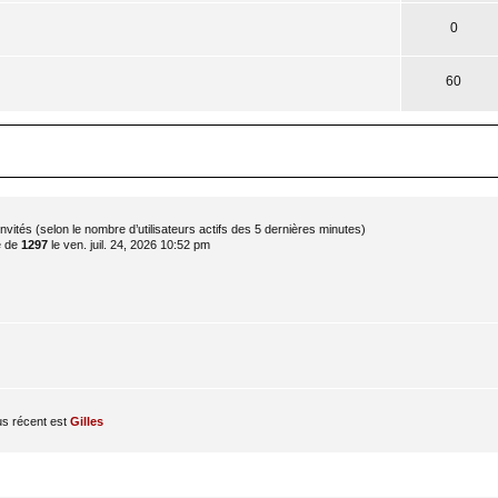
0
60
 7 invités (selon le nombre d’utilisateurs actifs des 5 dernières minutes)
é de
1297
le ven. juil. 24, 2026 10:52 pm
s récent est
Gilles