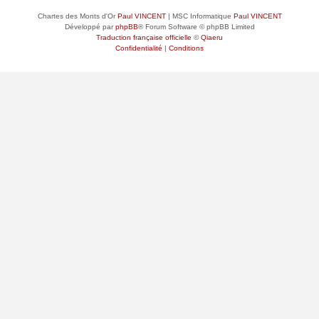
Chartes des Monts d'Or
Paul VINCENT
| MSC Informatique
Paul VINCENT
Développé par
phpBB
® Forum Software © phpBB Limited
Traduction française officielle
©
Qiaeru
Confidentialité
|
Conditions