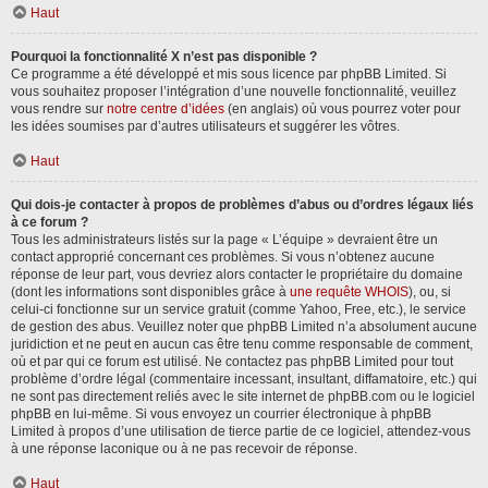
Haut
Pourquoi la fonctionnalité X n’est pas disponible ?
Ce programme a été développé et mis sous licence par phpBB Limited. Si
vous souhaitez proposer l’intégration d’une nouvelle fonctionnalité, veuillez
vous rendre sur
notre centre d’idées
(en anglais) où vous pourrez voter pour
les idées soumises par d’autres utilisateurs et suggérer les vôtres.
Haut
Qui dois-je contacter à propos de problèmes d’abus ou d’ordres légaux liés
à ce forum ?
Tous les administrateurs listés sur la page « L’équipe » devraient être un
contact approprié concernant ces problèmes. Si vous n’obtenez aucune
réponse de leur part, vous devriez alors contacter le propriétaire du domaine
(dont les informations sont disponibles grâce à
une requête WHOIS
), ou, si
celui-ci fonctionne sur un service gratuit (comme Yahoo, Free, etc.), le service
de gestion des abus. Veuillez noter que phpBB Limited n’a absolument aucune
juridiction et ne peut en aucun cas être tenu comme responsable de comment,
où et par qui ce forum est utilisé. Ne contactez pas phpBB Limited pour tout
problème d’ordre légal (commentaire incessant, insultant, diffamatoire, etc.) qui
ne sont pas directement reliés avec le site internet de phpBB.com ou le logiciel
phpBB en lui-même. Si vous envoyez un courrier électronique à phpBB
Limited à propos d’une utilisation de tierce partie de ce logiciel, attendez-vous
à une réponse laconique ou à ne pas recevoir de réponse.
Haut