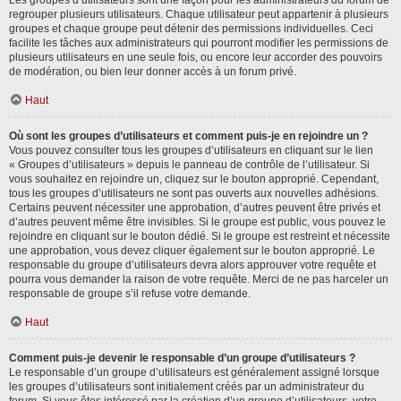
Les groupes d’utilisateurs sont une façon pour les administrateurs du forum de
regrouper plusieurs utilisateurs. Chaque utilisateur peut appartenir à plusieurs
groupes et chaque groupe peut détenir des permissions individuelles. Ceci
facilite les tâches aux administrateurs qui pourront modifier les permissions de
plusieurs utilisateurs en une seule fois, ou encore leur accorder des pouvoirs
de modération, ou bien leur donner accès à un forum privé.
Haut
Où sont les groupes d’utilisateurs et comment puis-je en rejoindre un ?
Vous pouvez consulter tous les groupes d’utilisateurs en cliquant sur le lien
« Groupes d’utilisateurs » depuis le panneau de contrôle de l’utilisateur. Si
vous souhaitez en rejoindre un, cliquez sur le bouton approprié. Cependant,
tous les groupes d’utilisateurs ne sont pas ouverts aux nouvelles adhésions.
Certains peuvent nécessiter une approbation, d’autres peuvent être privés et
d’autres peuvent même être invisibles. Si le groupe est public, vous pouvez le
rejoindre en cliquant sur le bouton dédié. Si le groupe est restreint et nécessite
une approbation, vous devez cliquer également sur le bouton approprié. Le
responsable du groupe d’utilisateurs devra alors approuver votre requête et
pourra vous demander la raison de votre requête. Merci de ne pas harceler un
responsable de groupe s’il refuse votre demande.
Haut
Comment puis-je devenir le responsable d’un groupe d’utilisateurs ?
Le responsable d’un groupe d’utilisateurs est généralement assigné lorsque
les groupes d’utilisateurs sont initialement créés par un administrateur du