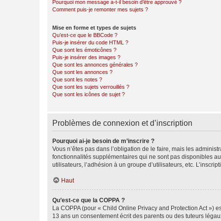
Pourquoi mon message a-t-il besoin d’être approuvé ?
Comment puis-je remonter mes sujets ?
Mise en forme et types de sujets
Qu’est-ce que le BBCode ?
Puis-je insérer du code HTML ?
Que sont les émoticônes ?
Puis-je insérer des images ?
Que sont les annonces générales ?
Que sont les annonces ?
Que sont les notes ?
Que sont les sujets verrouillés ?
Que sont les icônes de sujet ?
Problèmes de connexion et d’inscription
Pourquoi ai-je besoin de m’inscrire ?
Vous n’êtes pas dans l’obligation de le faire, mais les adminis
fonctionnalités supplémentaires qui ne sont pas disponibles aux 
utilisateurs, l’adhésion à un groupe d’utilisateurs, etc. L’insc
Haut
Qu’est-ce que la COPPA ?
La COPPA (pour « Child Online Privacy and Protection Act ») es
13 ans un consentement écrit des parents ou des tuteurs légaux