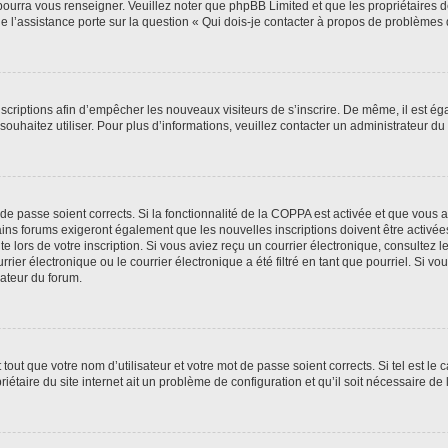
 pourra vous renseigner. Veuillez noter que phpBB Limited et que les propriétaires
ue l’assistance porte sur la question « Qui dois-je contacter à propos de problèmes 
inscriptions afin d’empêcher les nouveaux visiteurs de s’inscrire. De même, il est é
s souhaitez utiliser. Pour plus d’informations, veuillez contacter un administrateur du
t de passe soient corrects. Si la fonctionnalité de la COPPA est activée et que vous 
ains forums exigeront également que les nouvelles inscriptions doivent être activée
te lors de votre inscription. Si vous aviez reçu un courrier électronique, consultez l
r électronique ou le courrier électronique a été filtré en tant que pourriel. Si vo
rateur du forum.
out que votre nom d’utilisateur et votre mot de passe soient corrects. Si tel est le
iétaire du site internet ait un problème de configuration et qu’il soit nécessaire de l