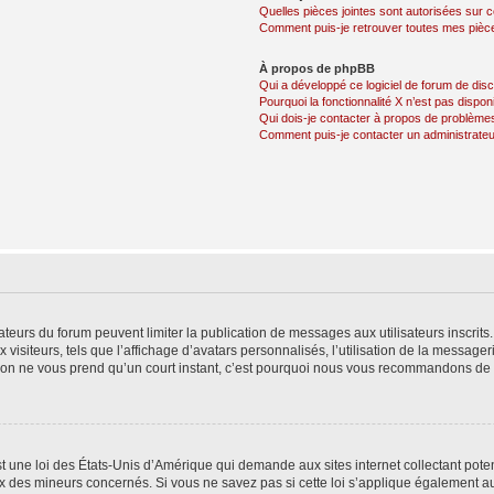
Quelles pièces jointes sont autorisées sur 
Comment puis-je retrouver toutes mes pièce
À propos de phpBB
Qui a développé ce logiciel de forum de dis
Pourquoi la fonctionnalité X n’est pas dispon
Qui dois-je contacter à propos de problèmes
Comment puis-je contacter un administrateu
trateurs du forum peuvent limiter la publication de messages aux utilisateurs inscri
visiteurs, tels que l’affichage d’avatars personnalisés, l’utilisation de la messager
ription ne vous prend qu’un court instant, c’est pourquoi nous vous recommandons de l
t une loi des États-Unis d’Amérique qui demande aux sites internet collectant pot
 des mineurs concernés. Si vous ne savez pas si cette loi s’applique également au