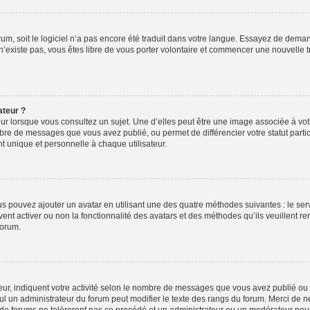
orum, soit le logiciel n’a pas encore été traduit dans votre langue. Essayez de deman
 n’existe pas, vous êtes libre de vous porter volontaire et commencer une nouvelle t
ateur ?
ur lorsque vous consultez un sujet. Une d’elles peut être une image associée à vo
mbre de messages que vous avez publié, ou permet de différencier votre statut parti
 unique et personnelle à chaque utilisateur.
ous pouvez ajouter un avatar en utilisant une des quatre méthodes suivantes : le serv
ent activer ou non la fonctionnalité des avatars et des méthodes qu’ils veuillent ren
forum.
ur, indiquent votre activité selon le nombre de messages que vous avez publié ou id
eul un administrateur du forum peut modifier le texte des rangs du forum. Merci de 