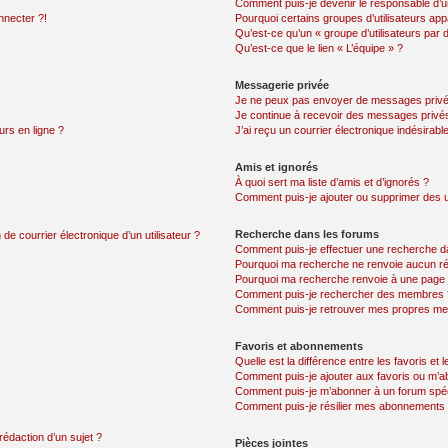
Comment puis-je devenir le responsable d’un
nnecter ?!
Pourquoi certains groupes d’utilisateurs app
Qu’est-ce qu’un « groupe d’utilisateurs par 
Qu’est-ce que le lien « L’équipe » ?
Messagerie privée
Je ne peux pas envoyer de messages privé
Je continue à recevoir des messages privés 
urs en ligne ?
J’ai reçu un courrier électronique indésirabl
Amis et ignorés
À quoi sert ma liste d’amis et d’ignorés ?
Comment puis-je ajouter ou supprimer des uti
Recherche dans les forums
de courrier électronique d’un utilisateur ?
Comment puis-je effectuer une recherche d
Pourquoi ma recherche ne renvoie aucun ré
Pourquoi ma recherche renvoie à une page 
Comment puis-je rechercher des membres 
Comment puis-je retrouver mes propres me
Favoris et abonnements
Quelle est la différence entre les favoris e
Comment puis-je ajouter aux favoris ou m’ab
Comment puis-je m’abonner à un forum spéc
Comment puis-je résilier mes abonnements
rédaction d’un sujet ?
Pièces jointes