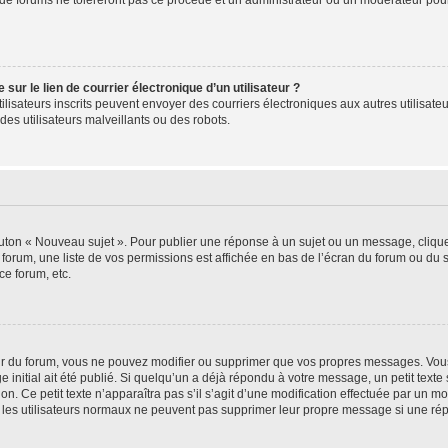
de forums ne toléreront pas ce procédé et un administrateur ou un modérateur pou
ur le lien de courrier électronique d’un utilisateur ?
s utilisateurs inscrits peuvent envoyer des courriers électroniques aux autres utili
es utilisateurs malveillants ou des robots.
outon « Nouveau sujet ». Pour publier une réponse à un sujet ou un message, cliqu
 forum, une liste de vos permissions est affichée en bas de l’écran du forum ou du
ce forum, etc.
r du forum, vous ne pouvez modifier ou supprimer que vos propres messages. Vou
 initial ait été publié. Si quelqu’un a déjà répondu à votre message, un petit text
ion. Ce petit texte n’apparaîtra pas s’il s’agit d’une modification effectuée par un 
ue les utilisateurs normaux ne peuvent pas supprimer leur propre message si une ré