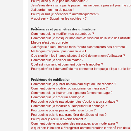
Pourquoi ne puis-je pas me connecter ?
Je m’étais déjà inscrit par le passé mais ne peux à présent plus me co
J’ai perdu mon mot de passe !
Pourquoi suis-je déconnecté automatiquement ?
À quoi sert « Supprimer les cookies » ?
Préférences et paramètres des utilisateurs
Comment puis-je modifier mes paramètres ?
Comment puis-je masquer mon nom d’utilisateur de la liste des utilisate
L’heure n’est pas correcte !
J’ai réglé le fuseau horaire mais l’heure n’est toujours pas correcte !
Ma langue n’apparaît pas dans la liste !
Que signifient les images situées à côté de mon nom d’utilisateur ?
Comment puis-je afficher un avatar ?
Quel est mon rang et comment puis-je le modifier ?
Pourquoi m’est-il demandé de me connecter lorsque je clique sur le lien 
Problèmes de publication
Comment puis-je publier un nouveau sujet ou une réponse ?
Comment puis-je modifier ou supprimer un message ?
Comment puis-je insérer une signature à mon message ?
Comment puis-je créer un sondage ?
Pourquoi ne puis-je pas ajouter plus d’options à un sondage ?
Comment puis-je modifier ou supprimer un sondage ?
Pourquoi ne puis-je pas accéder à un forum ?
Pourquoi ne puis-je pas transférer de pièces jointes ?
Pourquoi ai-je reçu un avertissement ?
Comment puis-je rapporter des messages à un modérateur ?
À quoi sert le bouton « Enregistrer comme brouillon » affiché lors de la 