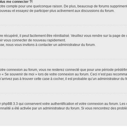
 plus me connecter ?!
votre compte pour une quelconque raison. De plus, beaucoup de forums suppriment pér
 nouveau et essayez de participer plus activement aux discussions du forum.
 récupéré, il peut facilement être réinitialisé. Veuillez vous rendre sur la page de
voir vous connecter de nouveau rapidement.
sse, nous vous invitons à contacter un administrateur du forum.
otre connexion au forum, vous ne resterez connecté que pour une période prédéfinie
se « Se souvenir de moi » lors de votre connexion au forum. Ceci n’est pas recomm
’arrivez pas à trouver cette case à cocher, il est probable qu’un administrateur du fo
 phpBB 3.3 qui conservent votre authentification et votre connexion au forum. Les 
tionnalité a été activée par un administrateur du forum. Si vous rencontrez des pro