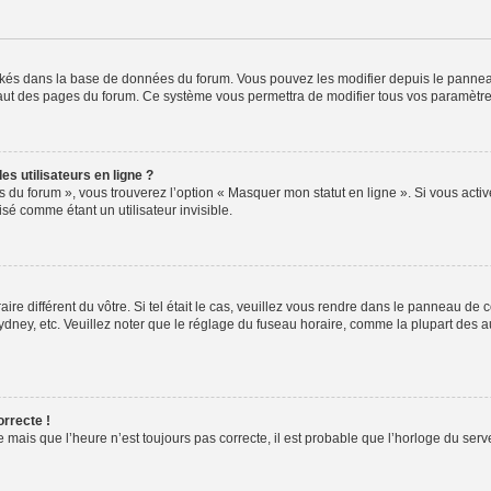
ockés dans la base de données du forum. Vous pouvez les modifier depuis le panneau 
haut des pages du forum. Ce système vous permettra de modifier tous vos paramètre
s utilisateurs en ligne ?
s du forum », vous trouverez l’option « Masquer mon statut en ligne ». Si vous activ
é comme étant un utilisateur invisible.
aire différent du vôtre. Si tel était le cas, veuillez vous rendre dans le panneau de co
ey, etc. Veuillez noter que le réglage du fuseau horaire, comme la plupart des autr
orrecte !
 mais que l’heure n’est toujours pas correcte, il est probable que l’horloge du serve