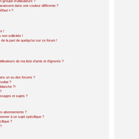
 groupe d’utilisateurs ?
araissent dans une couleur différente ?
défaut » ?
s !
non sollicités !
e de la part de quelqu’un sur ce forum !
lisateurs de ma liste d’amis et d’ignorés ?
ans un ou des forums ?
sultat ?
blanche ?!
?
ssages et sujets ?
t les abonnements ?
onner à un sujet spécifique ?
ifique ?
 ?