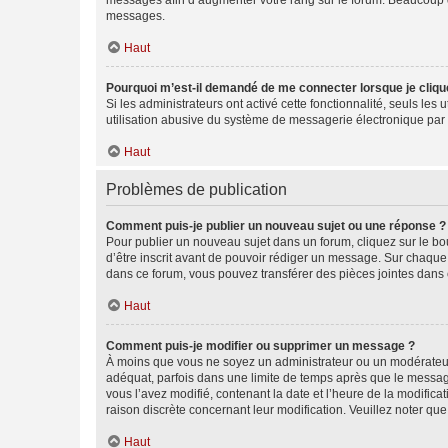
messages afin d’augmenter votre rang sur le forum. Beaucoup 
messages.
Haut
Pourquoi m’est-il demandé de me connecter lorsque je clique s
Si les administrateurs ont activé cette fonctionnalité, seuls le
utilisation abusive du système de messagerie électronique par d
Haut
Problèmes de publication
Comment puis-je publier un nouveau sujet ou une réponse ?
Pour publier un nouveau sujet dans un forum, cliquez sur le b
d’être inscrit avant de pouvoir rédiger un message. Sur chaque
dans ce forum, vous pouvez transférer des pièces jointes dans 
Haut
Comment puis-je modifier ou supprimer un message ?
À moins que vous ne soyez un administrateur ou un modérateu
adéquat, parfois dans une limite de temps après que le message
vous l’avez modifié, contenant la date et l’heure de la modificat
raison discrète concernant leur modification. Veuillez noter q
Haut