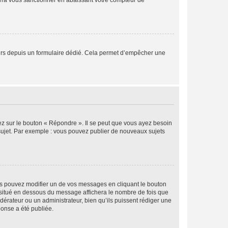
rra vous sanctionner en abaissant votre compteur de
sateurs depuis un formulaire dédié. Cela permet d’empêcher une
ez sur le bouton « Répondre ». Il se peut que vous ayez besoin
 sujet. Par exemple : vous pouvez publier de nouveaux sujets
s pouvez modifier un de vos messages en cliquant le bouton
e situé en dessous du message affichera le nombre de fois que
modérateur ou un administrateur, bien qu’ils puissent rédiger une
ponse a été publiée.