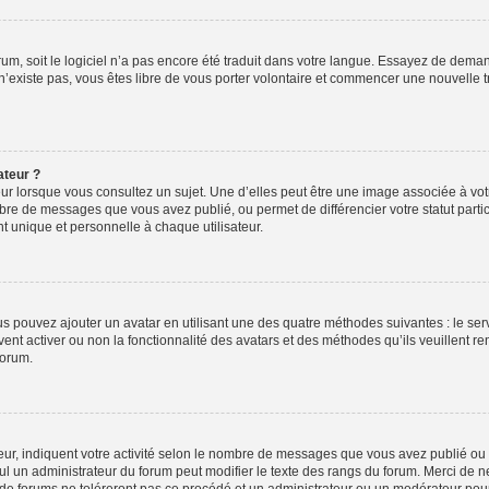
orum, soit le logiciel n’a pas encore été traduit dans votre langue. Essayez de deman
 n’existe pas, vous êtes libre de vous porter volontaire et commencer une nouvelle t
ateur ?
ur lorsque vous consultez un sujet. Une d’elles peut être une image associée à vo
mbre de messages que vous avez publié, ou permet de différencier votre statut parti
 unique et personnelle à chaque utilisateur.
ous pouvez ajouter un avatar en utilisant une des quatre méthodes suivantes : le serv
ent activer ou non la fonctionnalité des avatars et des méthodes qu’ils veuillent ren
forum.
ur, indiquent votre activité selon le nombre de messages que vous avez publié ou id
eul un administrateur du forum peut modifier le texte des rangs du forum. Merci de 