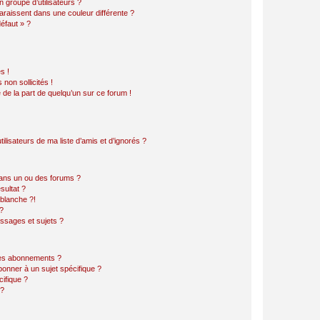
 groupe d’utilisateurs ?
araissent dans une couleur différente ?
défaut » ?
s !
non sollicités !
e de la part de quelqu’un sur ce forum !
lisateurs de ma liste d’amis et d’ignorés ?
ans un ou des forums ?
sultat ?
blanche ?!
?
ssages et sujets ?
t les abonnements ?
onner à un sujet spécifique ?
ifique ?
 ?