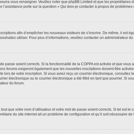
 pourra vous renseigner. Veuillez noter que phpBB Limited et que les propriétaires
ue l’assistance porte sur la question « Qui dois-je contacter à propos de problèmes 
inscriptions afin d’empêcher les nouveaux visiteurs de s’inscrire. De même, il est é
s souhaitez utiliser. Pour plus d’informations, veuillez contacter un administrateur du
t de passe soient corrects. Si la fonctionnalité de la COPPA est activée et que vous 
ains forums exigeront également que les nouvelles inscriptions doivent être activée
te lors de votre inscription. Si vous aviez reçu un courrier électronique, consultez l
r électronique ou le courrier électronique a été filtré en tant que pourriel. Si vo
rateur du forum.
out que votre nom d’utilisateur et votre mot de passe soient corrects. Si tel est le
iétaire du site internet ait un problème de configuration et qu’il soit nécessaire de l