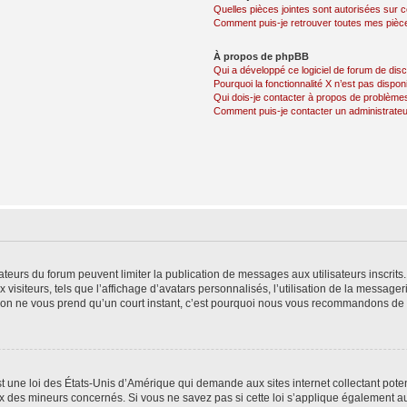
Quelles pièces jointes sont autorisées sur 
Comment puis-je retrouver toutes mes pièce
À propos de phpBB
Qui a développé ce logiciel de forum de dis
Pourquoi la fonctionnalité X n’est pas dispon
Qui dois-je contacter à propos de problèmes
Comment puis-je contacter un administrateu
trateurs du forum peuvent limiter la publication de messages aux utilisateurs inscri
visiteurs, tels que l’affichage d’avatars personnalisés, l’utilisation de la messager
ription ne vous prend qu’un court instant, c’est pourquoi nous vous recommandons de l
t une loi des États-Unis d’Amérique qui demande aux sites internet collectant pot
 des mineurs concernés. Si vous ne savez pas si cette loi s’applique également au