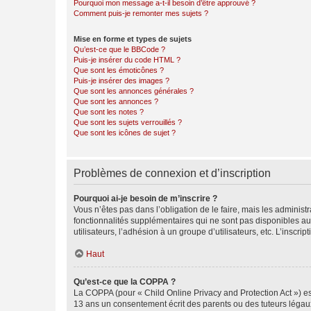
Pourquoi mon message a-t-il besoin d’être approuvé ?
Comment puis-je remonter mes sujets ?
Mise en forme et types de sujets
Qu’est-ce que le BBCode ?
Puis-je insérer du code HTML ?
Que sont les émoticônes ?
Puis-je insérer des images ?
Que sont les annonces générales ?
Que sont les annonces ?
Que sont les notes ?
Que sont les sujets verrouillés ?
Que sont les icônes de sujet ?
Problèmes de connexion et d’inscription
Pourquoi ai-je besoin de m’inscrire ?
Vous n’êtes pas dans l’obligation de le faire, mais les adminis
fonctionnalités supplémentaires qui ne sont pas disponibles aux 
utilisateurs, l’adhésion à un groupe d’utilisateurs, etc. L’insc
Haut
Qu’est-ce que la COPPA ?
La COPPA (pour « Child Online Privacy and Protection Act ») es
13 ans un consentement écrit des parents ou des tuteurs légaux