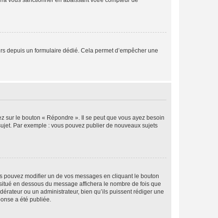
rra vous sanctionner en abaissant votre compteur de
sateurs depuis un formulaire dédié. Cela permet d’empêcher une
ez sur le bouton « Répondre ». Il se peut que vous ayez besoin
 sujet. Par exemple : vous pouvez publier de nouveaux sujets
s pouvez modifier un de vos messages en cliquant le bouton
e situé en dessous du message affichera le nombre de fois que
modérateur ou un administrateur, bien qu’ils puissent rédiger une
ponse a été publiée.