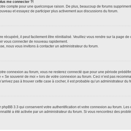
 plus me connecter ?!
votre compte pour une quelconque raison. De plus, beaucoup de forums suppriment pér
 nouveau et essayez de participer plus activement aux discussions du forum.
 récupéré, il peut facilement être réinitialisé. Veuillez vous rendre sur la page de
voir vous connecter de nouveau rapidement.
sse, nous vous invitons à contacter un administrateur du forum.
otre connexion au forum, vous ne resterez connecté que pour une période prédéfinie
se « Se souvenir de moi » lors de votre connexion au forum. Ceci n’est pas recomm
’arrivez pas à trouver cette case à cocher, il est probable qu’un administrateur du fo
 phpBB 3.3 qui conservent votre authentification et votre connexion au forum. Les 
tionnalité a été activée par un administrateur du forum. Si vous rencontrez des pro