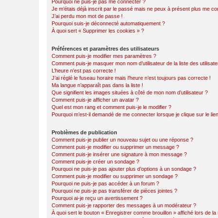
Pourquoi ne puis-je pas me connecter ?
Je m’étais déjà inscrit par le passé mais ne peux à présent plus me co
J’ai perdu mon mot de passe !
Pourquoi suis-je déconnecté automatiquement ?
À quoi sert « Supprimer les cookies » ?
Préférences et paramètres des utilisateurs
Comment puis-je modifier mes paramètres ?
Comment puis-je masquer mon nom d’utilisateur de la liste des utilisate
L’heure n’est pas correcte !
J’ai réglé le fuseau horaire mais l’heure n’est toujours pas correcte !
Ma langue n’apparaît pas dans la liste !
Que signifient les images situées à côté de mon nom d’utilisateur ?
Comment puis-je afficher un avatar ?
Quel est mon rang et comment puis-je le modifier ?
Pourquoi m’est-il demandé de me connecter lorsque je clique sur le lien 
Problèmes de publication
Comment puis-je publier un nouveau sujet ou une réponse ?
Comment puis-je modifier ou supprimer un message ?
Comment puis-je insérer une signature à mon message ?
Comment puis-je créer un sondage ?
Pourquoi ne puis-je pas ajouter plus d’options à un sondage ?
Comment puis-je modifier ou supprimer un sondage ?
Pourquoi ne puis-je pas accéder à un forum ?
Pourquoi ne puis-je pas transférer de pièces jointes ?
Pourquoi ai-je reçu un avertissement ?
Comment puis-je rapporter des messages à un modérateur ?
À quoi sert le bouton « Enregistrer comme brouillon » affiché lors de la 