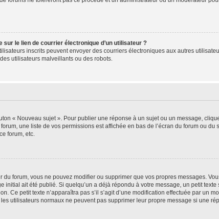
de forums ne toléreront pas ce procédé et un administrateur ou un modérateur pou
ur le lien de courrier électronique d’un utilisateur ?
s utilisateurs inscrits peuvent envoyer des courriers électroniques aux autres utili
es utilisateurs malveillants ou des robots.
outon « Nouveau sujet ». Pour publier une réponse à un sujet ou un message, cliqu
 forum, une liste de vos permissions est affichée en bas de l’écran du forum ou du
ce forum, etc.
r du forum, vous ne pouvez modifier ou supprimer que vos propres messages. Vou
 initial ait été publié. Si quelqu’un a déjà répondu à votre message, un petit text
ion. Ce petit texte n’apparaîtra pas s’il s’agit d’une modification effectuée par un 
ue les utilisateurs normaux ne peuvent pas supprimer leur propre message si une ré