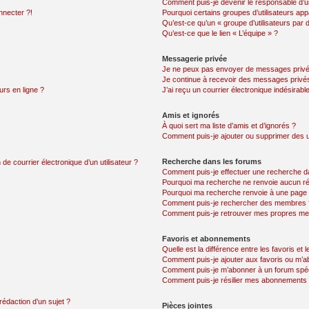
Comment puis-je devenir le responsable d’un
nnecter ?!
Pourquoi certains groupes d’utilisateurs app
Qu’est-ce qu’un « groupe d’utilisateurs par 
Qu’est-ce que le lien « L’équipe » ?
Messagerie privée
Je ne peux pas envoyer de messages privé
Je continue à recevoir des messages privés 
urs en ligne ?
J’ai reçu un courrier électronique indésirabl
Amis et ignorés
À quoi sert ma liste d’amis et d’ignorés ?
Comment puis-je ajouter ou supprimer des uti
Recherche dans les forums
de courrier électronique d’un utilisateur ?
Comment puis-je effectuer une recherche d
Pourquoi ma recherche ne renvoie aucun ré
Pourquoi ma recherche renvoie à une page 
Comment puis-je rechercher des membres 
Comment puis-je retrouver mes propres me
Favoris et abonnements
Quelle est la différence entre les favoris e
Comment puis-je ajouter aux favoris ou m’ab
Comment puis-je m’abonner à un forum spéc
Comment puis-je résilier mes abonnements
rédaction d’un sujet ?
Pièces jointes