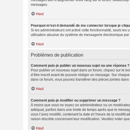
messages afin d’augmenter votre rang sur le forum. Beaucoup 
messages.
Haut
Pourquoi m’est-il demandé de me connecter lorsque je clique s
Si les administrateurs ont activé cette fonctionnalité, seuls le
utilisation abusive du système de messagerie électronique par d
Haut
Problèmes de publication
Comment puis-je publier un nouveau sujet ou une réponse ?
Pour publier un nouveau sujet dans un forum, cliquez sur le b
d’être inscrit avant de pouvoir rédiger un message. Sur chaque
dans ce forum, vous pouvez transférer des pièces jointes dans 
Haut
Comment puis-je modifier ou supprimer un message ?
À moins que vous ne soyez un administrateur ou un modérateu
adéquat, parfois dans une limite de temps après que le message
vous l’avez modifié, contenant la date et l’heure de la modificat
raison discrète concernant leur modification. Veuillez noter q
Haut