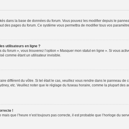
ockés dans la base de données du forum. Vous pouvez les modifier depuis le panneau 
haut des pages du forum. Ce système vous permettra de modifier tous vos paramètre
s utilisateurs en ligne ?
s du forum », vous trouverez l’option « Masquer mon statut en ligne ». Si vous activ
é comme étant un utilisateur invisible.
aire différent du vôtre. Si tel était le cas, veuillez vous rendre dans le panneau de co
ey, etc. Veuillez noter que le réglage du fuseau horaire, comme la plupart des autr
orrecte !
 mais que l’heure n’est toujours pas correcte, il est probable que l’horloge du serve